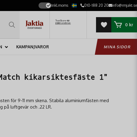
Inkl.moms
010-188 20 20
info@rmjakt.se
0 kr
N
KAMPANJVAROR
MINA SIDOR
Match kikarsiktesfäste 1"
fästen för 9-11 mm skena. Stabila aluminiumfästen med
g på luftgevär och .22 LR.