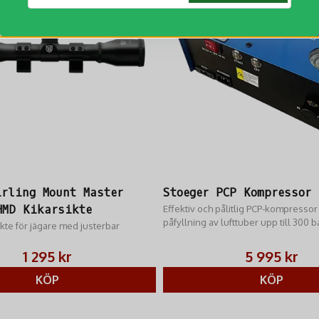
Säkra din precision med rätt mont
rmjakt.se idag.
irling Mount Master
Stoeger PCP Kompressor
HMD Kikarsikte
Effektiv och pålitlig PCP-kompressor
påfyllning av lufttuber upp till 300 ba
ikte för jägare med justerbar
1 295 kr
5 995 kr
KÖP
KÖP