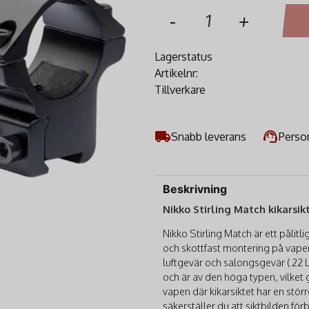
-
+
Lagerstatus
Artikelnr:
Tillverkare
Snabb leverans
Person
Beskrivning
Nikko Stirling Match kikarsi
Nikko Stirling Match är ett pålitli
och skottfast montering på vapen
luftgevär och salongsgevär (.22 
och är av den höga typen, vilket
vapen där kikarsiktet har en stör
säkerställer du att siktbilden förb