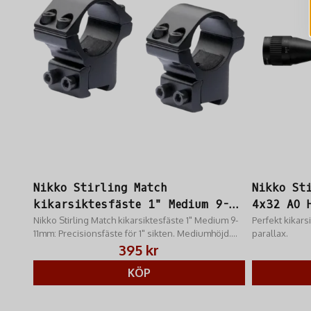
Nikko Stirling Match
Nikko St
kikarsiktesfäste 1" Medium 9-
4x32 AO 
11mm
Nikko Stirling Match kikarsiktesfäste 1" Medium 9-
Perfekt kikars
11mm: Precisionsfäste för 1" sikten. Mediumhöjd.
parallax.
Passar 9-11mm dovetail/laxspårsbaser. Hög
395 kr
stabilite
KÖP