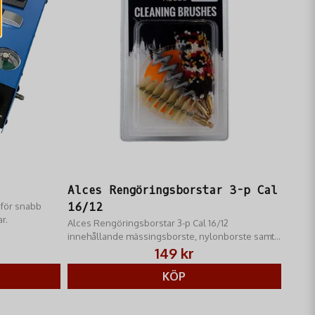
ering. Beställ dina Nikko Stirling Match kikarsiktesfästen på
Skicka fråga
Alces Rengöringsborstar 3-p Cal
 för snabb
16/12
r.
Alces Rengöringsborstar 3-p Cal 16/12
innehållande mässingsborste, nylonborste samt
bomullsborste
149 kr
KÖP