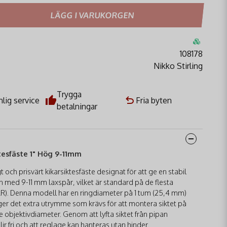
LÄGG I VARUKORGEN
108178
Nikko Stirling
Trygga
lig service
Fria byten
betalningar
ktesfäste 1" Hög 9-11mm
gt och prisvärt kikarsiktesfäste designat för att ge en stabil
 med 9-11 mm laxspår, vilket är standard på de flesta
LR). Denna modell har en ringdiameter på 1 tum (25,4 mm)
 ger det extra utrymme som krävs för att montera siktet på
re objektivdiameter. Genom att lyfta siktet från pipan
lir fri och att reglage kan hanteras utan hinder.