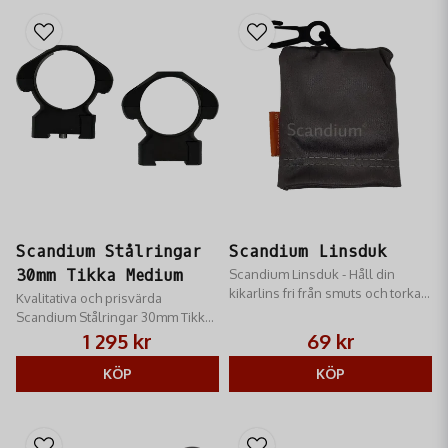
Scandium Stålringar
Scandium Linsduk
30mm Tikka Medium
Scandium Linsduk - Håll din
kikarlins fri från smuts och torka
Kvalitativa och prisvärda
den regelbundet med en
Scandium Stålringar 30mm Tikka
linsduk.
Medium​ med ett slimmat och
1 295 kr
69 kr
snyggt utseende
KÖP
KÖP