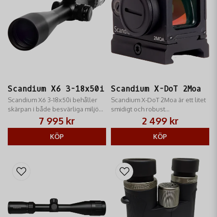
Scandium X6 3-18x50i
Scandium X-DoT 2Moa
Scandium X6 3-18x50i behåller
Scandium X-DoT 2Moa är ett litet
skärpan i både besvärliga miljöer
smidigt och robust
och vid sämre ljus tack vare
rödpunktssikte.
7 995 kr
2 499 kr
Multi-Coating linser.
KÖP
KÖP