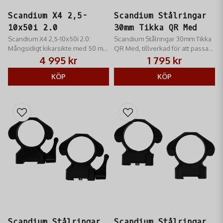
Scandium X4 2,5-
Scandium Stålringar
10x50i 2.0
30mm Tikka QR Med
Scandium X4 2,5-10x50i 2.0:
Scandium Stålringar 30mm Tikka
Mångsidigt kikarsikte med 50 mm
QR Med, ​tillverkad för att passa
objektiv och belyst riktmedel.
Tikka-skenan
4 995 kr
1 795 kr
Ger skärpa och ljus när det
räknas som mest.
KÖP
KÖP
Scandium Stålringar
Scandium Stålringar