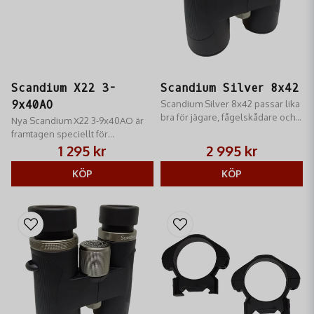
Scandium X22 3-
Scandium Silver 8x42
9x40AO
Scandium Silver 8x42​ passar lika
bra för jägare, fågelskådare och
Nya Scandium X22 3-9x40AO är
naturälskare av alla slag, med en
framtagen speciellt för
ljusstyrka som räcker till även i
småviltstudsare och luftgevär
1 295 kr
2 995 kr
skymning
KÖP
KÖP