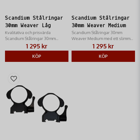
Scandium Stålringar
Scandium Stålringar
30mm Weaver Låg
30mm Weaver Medium
Kvalitativa och prisvärda
Scandium Stålringar 30mm
Scandium Stålringar 30mm
Weaver Medium med ett slimmat
Weaver Låg med ett slimmat och
och snyggt utseende
1 295 kr
1 295 kr
snyggt utseende
KÖP
KÖP