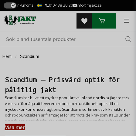
Inkl.moms
010-188 20 20
info@rmjakt.se
Hem
Scandium
Scandium – Prisvärd optik för
pålitlig jakt
Scandium har blivit ett mycket populärt val bland nordiska jägare tack
vare sin förmåga att leverera robust och funktionell optik till ett
mycket konkurrenskraftigt pris. Scandiums sortiment av kikarsikten
och rödpunktsikten är framtaget för att möta de krav som ställs under
svensk och nordisk jakt, där driftsäkerhet och användarvänlighet är
Visa mer
avgörande. Oavsett om du är nybörjare eller en erfaren jägare som
söker ett pålitligt andrasikte, erbjuder Scandium optiska lösningar