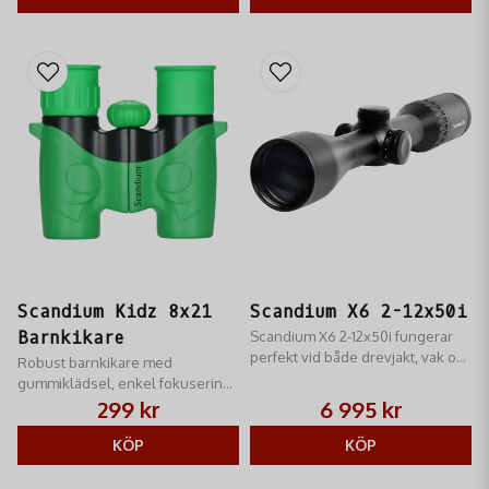
Scandium Kidz 8x21
Scandium X6 2-12x50i
Barnkikare
Scandium X6 2-12x50i fungerar
perfekt vid både drevjakt, vak och
Robust barnkikare med
smygjakt
gummiklädsel, enkel fokusering
och antireflexbehandlad optik för
299 kr
6 995 kr
bästa skärpa.
KÖP
KÖP