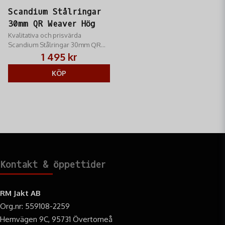
Scandium Stålringar
30mm QR Weaver Hög
Kvalitativa och prisvärda
Scandium Stålringar 30mm QR
Weaver Hög med ett slimmat och
1 495 kr
snyggt utseende
KÖP
Kontakt & öppettider
RM Jakt AB
Org.nr: 559108-2259
Hemvägen 9C, 95731 Övertorneå