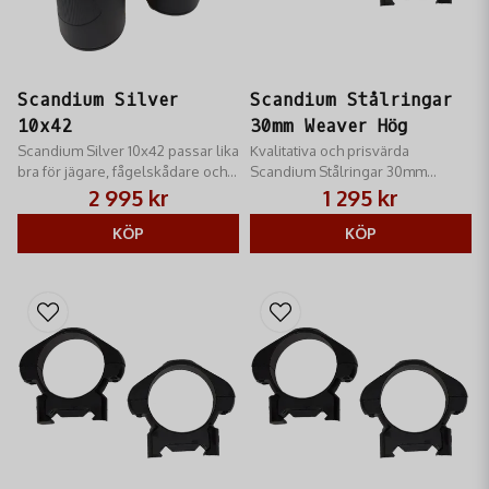
Scandium Silver
Scandium Stålringar
10x42
30mm Weaver Hög
Scandium Silver 10x42​ passar lika
Kvalitativa och prisvärda
bra för jägare, fågelskådare och
Scandium Stålringar 30mm
naturälskare av alla slag, med en
Weaver Hög med ett slimmat och
2 995 kr
1 295 kr
ljusstyrka som räcker till även i
snyggt utseende
skymning
KÖP
KÖP