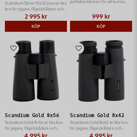
perfekta kikaren för att kunna
Scandium Silver 10x32​ passar lika
söka av vattenytor såsom på
bra för jägare, fågelskådare och
passet under höstens jakter.
naturälskare av alla slag, med en
2 995 kr
999 kr
ljusstyrka som räcker till även i
skymning
KÖP
KÖP
Scandium Gold 8x56
Scandium Gold 8x42
Scandium Gold 8×56 är lika bra
Scandium Gold 8x42 är lika bra
för jägare, fågelskådare och
för jägare, fågelskådare och
naturälskare av alla slag, med en
naturälskare av alla slag, med en
4 995 kr
4 995 kr