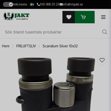
Inkl.moms
010-188 20 20
info@rmjakt.se
Hem
FRILUFTSLIV
Scandium Silver 10x32