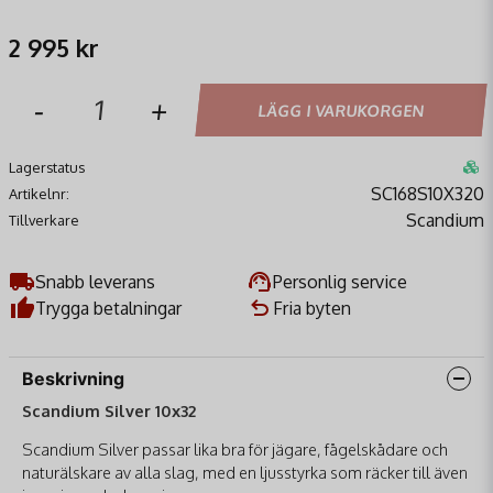
2 995 kr
-
+
LÄGG I VARUKORGEN
Lagerstatus
SC168S10X320
Artikelnr:
Scandium
Tillverkare
Snabb leverans
Personlig service
Trygga betalningar
Fria byten
Beskrivning
Scandium Silver 10x32
Scandium Silver passar lika bra för jägare, fågelskådare och
naturälskare av alla slag, med en ljusstyrka som räcker till även