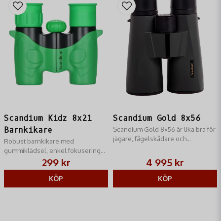
Scandium Kidz 8x21
Scandium Gold 8x56
Barnkikare
Scandium Gold 8×56 är lika bra för
jägare, fågelskådare och
Robust barnkikare med
naturälskare av alla slag, med en
gummiklädsel, enkel fokusering
ljusstyrka som räcker till även i
och antireflexbehandlad optik för
299 kr
4 995 kr
gryning och skymning.
bästa skärpa.
KÖP
KÖP