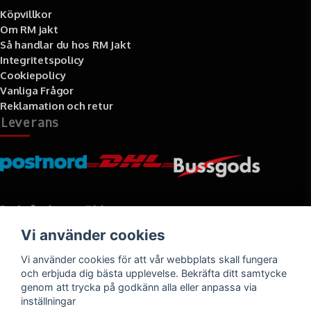
Köpvillkor
Om RM jakt
Så handlar du hos RM Jakt
Integritetspolicy
Cookiepolicy
Vanliga Frågor
Reklamation och retur
Leverans
Betalningssätt
Vi använder cookies
Faktura, delbetalning, kort- eller direktbetalning
Vi använder cookies för att vår webbplats skall fungera
och erbjuda dig bästa upplevelse. Bekräfta ditt samtycke
genom att trycka på godkänn alla eller anpassa via
inställningar