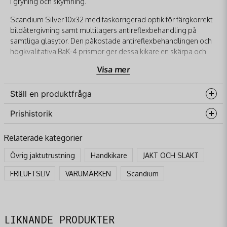
i gryning och skymning.
Scandium Silver 10x32 med faskorrigerad optik för färgkorrekt
bildåtergivning samt multilagers antireflexbehandling på
samtliga glasytor. Den påkostade antireflexbehandlingen och
högkvalitativa BaK-4 prismor ger dessa kikare en skärpa och
briljans som normalt bara finns i betydligt dyrare modeller.
Visa mer
Scandium Silver 10x32 Specifikationer:
Ställ en produktfråga
Dimensioner (B x H x D)120x135x50
Utgångspupill Ø3,2
Prishistorik
question
Fråga oss något om denna produkten...
ÖgonmusslaTwist-Up
Relaterade kategorier
Synfält (°)6,3
GlastypBaK-4
Övrig jaktutrustning
Handkikare
JAKT OCH SLAKT
Förstoring (x)10
name
FRILUFTSLIV
VARUMÄRKEN
Scandium
Namn
Optisk coatingFMC
Vattentät ja
email
Vikt (g)665
Mejladress
LIKNANDE PRODUKTER
Synfält (100m)11