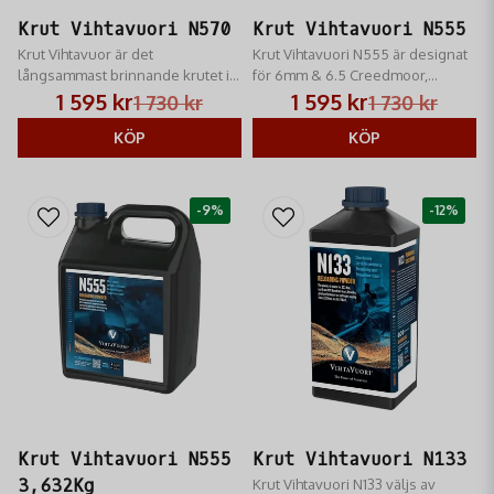
Krut Vihtavuori N570
Krut Vihtavuori N555
Krut Vihtavuor är det
Krut Vihtavuori N555 är designat
långsammast brinnande krutet i
för 6mm & 6.5 Creedmoor,
N500-serien. Brinnhastigheten
6,5x55 SE, 6,5-284, .30-06
1 595 kr
1 595 kr
1 730 kr
1 730 kr
för N570 ligger nära den för N170
Springfield och för kalibrar med
och det brinner snabbare än
KÖP
stor hyls volym och relativt små
KÖP
24N41
kuldiametrar, bland andra.
-9%
-12%
Krut Vihtavuori N555
Krut Vihtavuori N133
3,632Kg
Krut Vihtavuori N133 väljs av