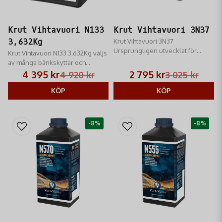
Krut Vihtavuori N133
Krut Vihtavuori 3N37
3,632Kg
Krut Vihtavuori 3N37
Ursprungligen utvecklat för
Krut Vihtavuori N133 3,632Kg väljs
kantantändningspatroner i
av många bänkskyttar och
kaliber .22 men har visat sig vara
standardgevärsskyttar som
4 395 kr
2 795 kr
4 920 kr
3 025 kr
väldigt mångsidigt och attraktivt
använder 6 mm PPC.
inom alla tävlingsdiscipliner för
KÖP
KÖP
skytte med handeldvapen.
-8%
-8%