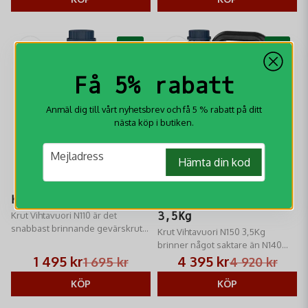
-12%
-11%
Få 5% rabatt
Anmäl dig till vårt nyhetsbrev och få 5 % rabatt på ditt
nästa köp i butiken.
email
Mejladress
Hämta din kod
Krut Vihtavuori N110
Krut Vihtavuori N150
Krut Vihtavuori N110 är det
3,5Kg
snabbast brinnande gevärskrutet
Krut Vihtavuori N150 3,5Kg
från Vihtavuori
brinner något saktare än N140
och fungerar lika bra som
1 495 kr
4 395 kr
1 695 kr
4 920 kr
Hodgdon H414 och Winchester
KÖP
760.
KÖP