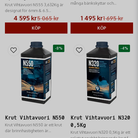
många bänkskyttar och
Krut Vihtavuori N555 3,632Kg är
standardgevärsskyttar som
designat för 6mm & 6.5
använder 6 mm PPC
Creedmoor, 6,5x55 SE, 6,5-284,
4 595 kr
1 495 kr
5 065 kr
1 695 kr
.30-06 Springfield och för kalibrar
med stor hyls volym och relativt
KÖP
KÖP
små kuldiametrar, bland andra.
-8%
-4%
Krut Vihtavuori N550
Krut Vihtavuori N320
Krut Vihtavuori N550 är ett krut
0,5Kg
där brinnhastigheten är
Krut Vihtavuori N320 0,5Kg är ett
densamma som för N150 och
relativt snabbt brinnande krut för