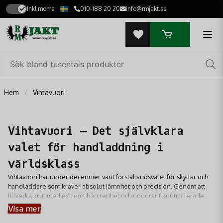
Inkl.moms
010-188 20 20
info@rmjakt.se
Hem
Vihtavuori
Vihtavuori – Det självklara
valet för handladdning i
världsklass
Vihtavuori har under decennier varit förstahandsvalet för skyttar och
handladdare som kräver absolut jämnhet och precision. Genom att
tillverka krut med extremt hög renhet och noggrant kontrollerade
brinnshastigheter har de skapat ett sortiment som presterar optimalt i
Visa mer
allt från finkalibrigt sportskytte till tungt långhållsskytte. Deras krut är