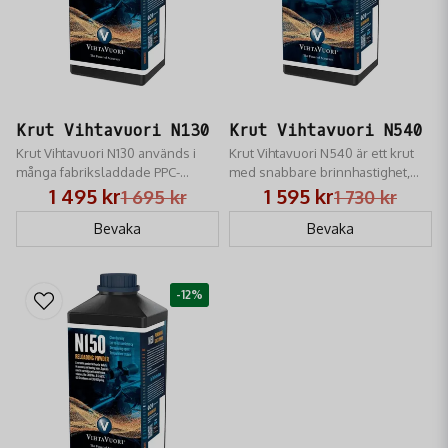
Krut Vihtavuori N130
Krut Vihtavuori N540
Krut Vihtavuori N130 används i
Krut Vihtavuori N540 är ett krut
många fabriksladdade PPC-
med snabbare brinnhastighet,
patroner med kalibrarna .22 och
eller samma brinnhastighet som
1 495 kr
1 595 kr
1 695 kr
1 730 kr
6mm.
N140 och snarlik brinnhastighet
Bevaka
som för Hodgdon H414 och
Bevaka
Winchester 760.
-12%