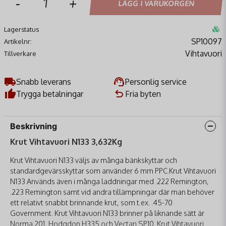
-
+
LÄGG I VARUKORGEN
Lagerstatus
SP10097
Artikelnr:
Vihtavuori
Tillverkare
Snabb leverans
Personlig service
Trygga betalningar
Fria byten
Beskrivning
Krut Vihtavuori N133 3,632Kg
Krut Vihtavuori N133 väljs av många bänkskyttar och
standardgevärsskyttar som använder 6 mm PPC.Krut Vihtavuori
N133 Används även i många laddningar med .222 Remington,
.223 Remington samt vid andra tillämpningar där man behöver
ett relativt snabbt brinnande krut, som t.ex. .45-70
Government. Krut Vihtavuori N133 brinner på liknande sätt är
Norma 201, Hodgdon H335 och Vectan SP10. Krut Vihtavuori