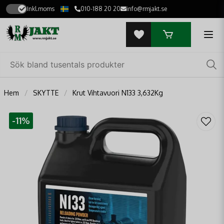
Inkl.moms
010-188 20 20
info@rmjakt.se
Hem
SKYTTE
Krut Vihtavuori N133 3,632Kg
-
11
%