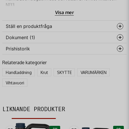
N133
Visa mer
Fraktavgift 295kr tillkommer
Krut Vihtavuori N133
Ställ en produktfråga
Dokument (1)
question
Fråga oss något om denna produkten...
Prishistorik
Vihtavuori Reloading Guide
Hämta
2025-komprimerad.pdf
Relaterade kategorier
2.17 MB
name
Namn
Handladdning
Krut
SKYTTE
VARUMÄRKEN
Vihtavuori
email
Mejladress
LIKNANDE PRODUKTER
Ja, ni får publicera min fråga