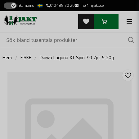
Inkl.moms
010-188 20 20
info@rmjakt.se
Hem
FISKE
Daiwa Laguna XT Spin 7'0 2pc 5-20g