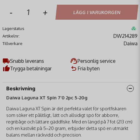
-
+
LÄGG I VARUKORGEN
Lagerstatus
DW214289
Artikelnr:
Daiwa
Tillverkare
Snabb leverans
Personlig service
Trygga betalningar
Fria byten
Beskrivning
Daiwa Laguna XT Spin 7'0 2pc 5-20g
Daiwa Laguna XT Spin är det perfekta valet för sportfiskaren
som söker ett pålitligt, lätt och allsidigt spö för abborre,
regnbåge och lättare gäddfiske. Med en längd på 7 fot (213 cm)
och en kastvikt på 5–20 gram, erbjuder detta spö en utmärkt
balans mellan räckvidd och precision.