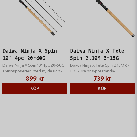
Daiwa Ninja X Spin
Daiwa Ninja X Tele
10' 4pc 20-60G
Spin 2.10M 3-15G
Daiwa Ninja X Spin 10' 4pc 20-60G
Daiwa Ninja X Tele Spin 2.10M 6-
spinnspöserien med ny design -
15G - Bra pris-prestanda-
Bra pris-prestanda-förhållande!
förhållande!
899 kr
739 kr
KÖP
KÖP