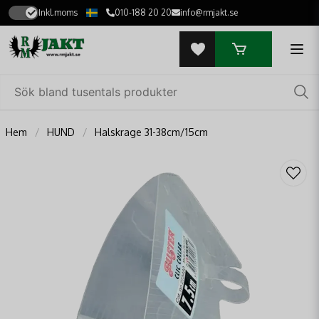
Inkl.moms
010-188 20 20
info@rmjakt.se
Hem
HUND
Halskrage 31-38cm/15cm