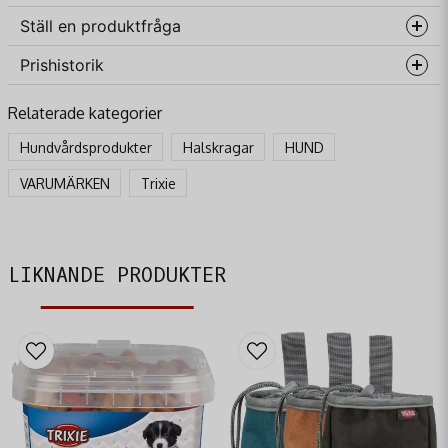
Ställ en produktfråga
Prishistorik
question
Fråga oss något om denna produkten...
Relaterade kategorier
Hundvårdsprodukter
Halskragar
HUND
name
VARUMÄRKEN
Trixie
Namn
email
Mejladress
LIKNANDE PRODUKTER
Ja, ni får publicera min fråga