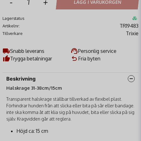
-
+
LÄGG I VARUKORGEN
Lagerstatus
TR19483
Artikelnr:
Trixie
Tillverkare
Snabb leverans
Personlig service
Trygga betalningar
Fria byten
Beskrivning
Halskrage 31-38cm/15cm
Transparent halskrage ställbar tillverkad av flexibel plast.
Förhindrar hunden från att slicka eller bita på sår eller bandage.
inte ska komma åt att klia sig på huvudet, bita eller slicka på sig
själv. Kragvidden går att reglera.
Höjd ca: 15 cm