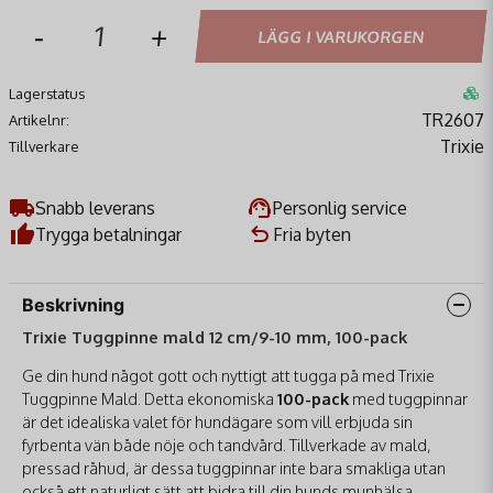
-
+
LÄGG I VARUKORGEN
Lagerstatus
TR2607
Artikelnr:
Trixie
Tillverkare
Snabb leverans
Personlig service
Trygga betalningar
Fria byten
Beskrivning
Trixie Tuggpinne mald 12 cm/9-10 mm, 100-pack
Ge din hund något gott och nyttigt att tugga på med Trixie
Tuggpinne Mald. Detta ekonomiska
100-pack
med tuggpinnar
är det idealiska valet för hundägare som vill erbjuda sin
fyrbenta vän både nöje och tandvård. Tillverkade av mald,
pressad råhud, är dessa tuggpinnar inte bara smakliga utan
också ett naturligt sätt att bidra till din hunds munhälsa.