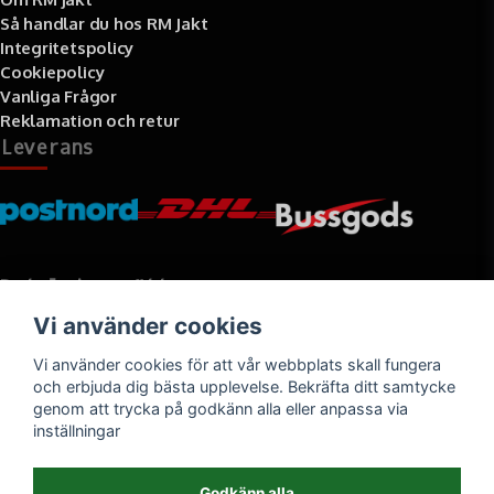
Så handlar du hos RM Jakt
Integritetspolicy
Cookiepolicy
Vanliga Frågor
Reklamation och retur
Leverans
Betalningssätt
Vi använder cookies
Faktura, delbetalning, kort- eller direktbetalning
Vi använder cookies för att vår webbplats skall fungera
och erbjuda dig bästa upplevelse. Bekräfta ditt samtycke
genom att trycka på godkänn alla eller anpassa via
inställningar
Godkänn alla