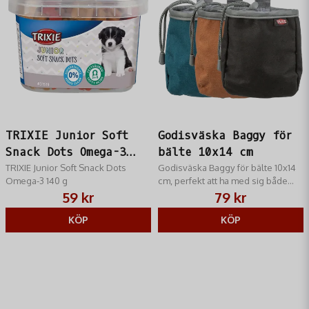
TRIXIE Junior Soft
Godisväska Baggy för
Snack Dots Omega-3
bälte 10x14 cm
140 g
TRIXIE Junior Soft Snack Dots
Godisväska Baggy för bälte 10x14
Omega-3 140 g
cm, perfekt att ha med sig både
under promenaden och träningen
59 kr
79 kr
KÖP
KÖP