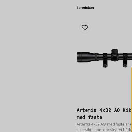
1 produkter
Artemis 4x32 AO Kik
med fäste
Artemis 4x32 AO med fäste är et
kikarsikte som gör skyttet både