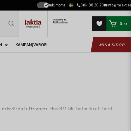
Inkl.moms
010-188 20 20
info@rmjakt.se
0 kr
N
KAMPANJVAROR
MINA SIDOR
ch prisvärda luftvapen
. Hos RM Jakt hittar du ett brett
 hög prestanda och innovativa lösningar som tidigare bara