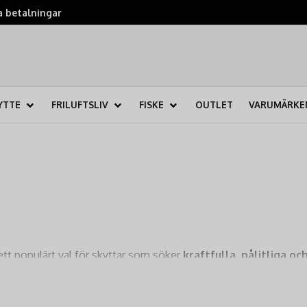
 betalningar
YTTE
FRILUFTSLIV
FISKE
OUTLET
VARUMÄRKE
tt populärt val för skyttar som söker
kraftfulla, pålitliga o
ytte och jakt på mindre vilt. Artemis är kända för att leverera