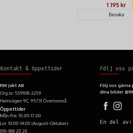
och lättare
1 195 kr
Bevaka
Kontakt & öppettider
Följ oss p
RM Jakt AB
Följ oss gärna
dina bilder
@RM
Org.nr: 559108-2259
Hemvägen 9C, 95731 Övertorneå
Öppettider
Mån-Fre: 10.00-17.00
En del av:
Lör: 10:00-14:00 (Augusti-Oktober)
010-188 20 20