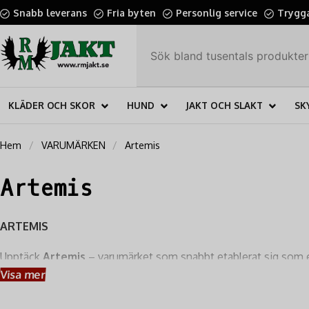
Snabb leverans
Fria byten
Personlig service
Trygga
KLÄDER OCH SKOR
HUND
JAKT OCH SLAKT
SK
Hem
VARUMÄRKEN
Artemis
Artemis
ARTEMIS
Upptäck
Artemis
– varumärket som snabbt etablerat sig som e
sortiment från Artemis, perfekt för både sportskytte, övningssk
Visa mer
funnits i betydligt dyrare vapen.