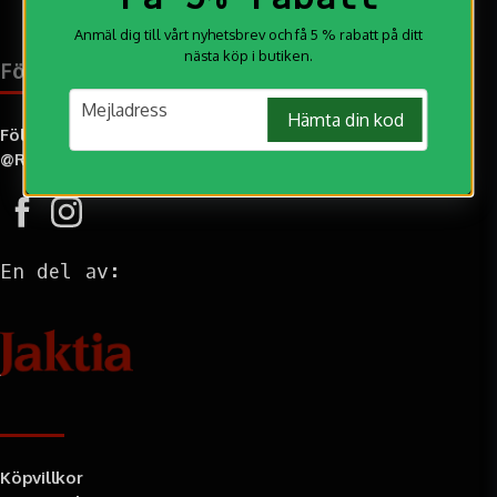
Anmäl dig till vårt nyhetsbrev och få 5 % rabatt på ditt
nästa köp i butiken.
Följ oss på:
email
Mejladress
Hämta din kod
Följ oss gärna på Instagram och tagga oss i dina bilder
@RMjakt
En del av:
Information
Köpvillkor