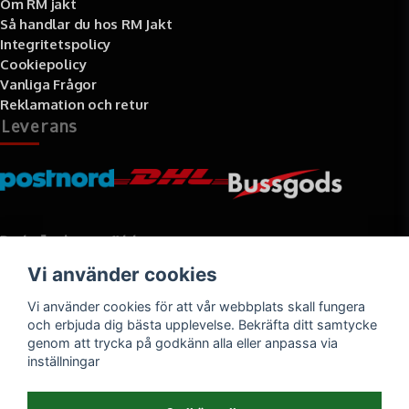
Om RM jakt
Så handlar du hos RM Jakt
Integritetspolicy
Cookiepolicy
Vanliga Frågor
Reklamation och retur
Leverans
Betalningssätt
Vi använder cookies
Faktura, delbetalning, kort- eller direktbetalning
Vi använder cookies för att vår webbplats skall fungera
och erbjuda dig bästa upplevelse. Bekräfta ditt samtycke
genom att trycka på godkänn alla eller anpassa via
inställningar