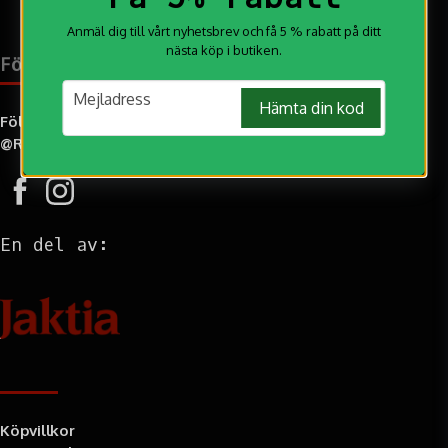
Anmäl dig till vårt nyhetsbrev och få 5 % rabatt på ditt
nästa köp i butiken.
Följ oss på:
email
Mejladress
Hämta din kod
Följ oss gärna på Instagram och tagga oss i dina bilder
@RMjakt
En del av:
Information
Köpvillkor