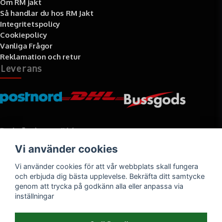
Om RM jakt
Så handlar du hos RM Jakt
Integritetspolicy
Cookiepolicy
Vanliga Frågor
Reklamation och retur
Leverans
Betalningssätt
Vi använder cookies
Faktura, delbetalning, kort- eller direktbetalning
Vi använder cookies för att vår webbplats skall fungera
och erbjuda dig bästa upplevelse. Bekräfta ditt samtycke
genom att trycka på godkänn alla eller anpassa via
inställningar