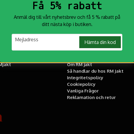
Få 5% rabatt
Anmäl dig till vårt nyhetsbrev och få 5 % rabatt på
ditt nästa köp i butiken.
email
Mejladress
å:
Information
Hämta din kod
 på Instagram och tagga oss i
Köpvillkor
jakt
Om RM jakt
Så handlar du hos RM Jakt
Integritetspolicy
Cookiepolicy
Vanliga Frågor
Reklamation och retur