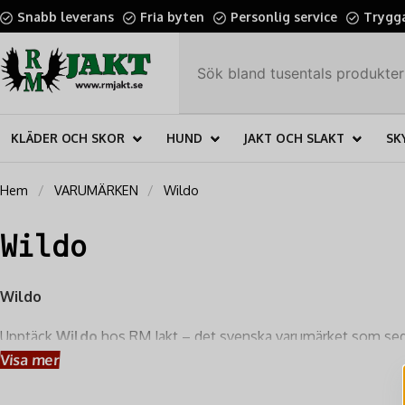
Snabb leverans
Fria byten
Personlig service
Trygga
KLÄDER OCH SKOR
HUND
JAKT OCH SLAKT
SK
Hem
VARUMÄRKEN
Wildo
Wildo
Wildo
Upptäck
Wildo
hos RM Jakt – det svenska varumärket som sed
synonymt med innovation, funktionalitet och en djup förståelse
Visa mer
vilket gör dem till en favorit bland äventyrare världen över.