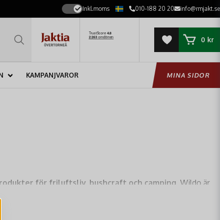
Inkl.moms
010-188 20 20
info@rmjakt.se
0 kr
N
KAMPANJVAROR
MINA SIDOR
odukter för friluftsliv, bushcraft och camping
. Wildo är
 designade för att vara effektiva, packvänliga och robusta,