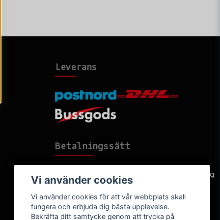
Leverans
Betalningssätt
Faktura, delbetalning, kort- eller direktbetalning
Vi använder cookies
Vi använder cookies för att vår webbplats skall
fungera och erbjuda dig bästa upplevelse.
Bekräfta ditt samtycke genom att trycka på