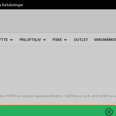
 betalningar
YTTE
FRILUFTSLIV
FISKE
OUTLET
VARUMÄRKE
an 1979 har skapat
genomtänkta, hållbara och ultralätta pr
 för vad som krävs när man är ute i naturen. Deras produkter är