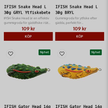
IFISH Snake Head L
IFISH Snake Head L
30g GRYL Ytfiskebete
30g BRYL
IFISH Snake Head är en effektiv
Gummigroda för ytfiske efter
gummigroda för gäddfiske i tät
gädda, perfekt för
vegetation och grunda vatten.
vegetationsrika vatten.
109 kr
109 kr
KÖP
KÖP
Nyhet
Nyhet
IFISH Gator Head 16g
IFISH Gator Head 16g