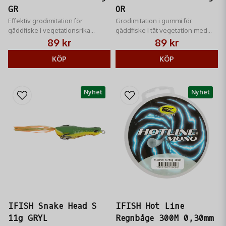
GR
OR
Effektiv grodimitation för
Grodimitation i gummi för
gäddfiske i vegetationsrika
gäddfiske i tät vegetation med
vatten, med vasskyddad krok och
vasskyddad krok för effektiva
89 kr
89 kr
realistisk design.
ytanpassade kast.
KÖP
KÖP
Nyhet
Nyhet
IFISH Snake Head S
IFISH Hot Line
11g GRYL
Regnbåge 300M 0,30mm