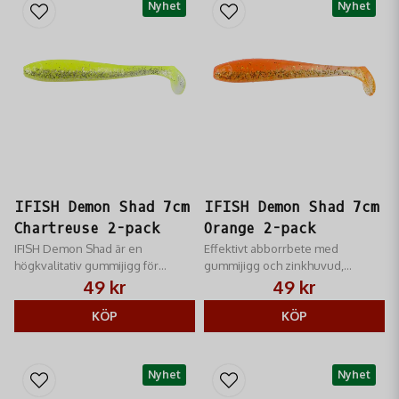
Nyhet
Nyhet
IFISH Demon Shad 7cm
IFISH Demon Shad 7cm
Chartreuse 2-pack
Orange 2-pack
IFISH Demon Shad är en
Effektivt abborrbete med
högkvalitativ gummijigg för
gummijigg och zinkhuvud,
effektivt abborrfiske, designad av
designat av Niklas Lures för
49 kr
49 kr
Niklas Lures.
optimal fångst.
KÖP
KÖP
Nyhet
Nyhet