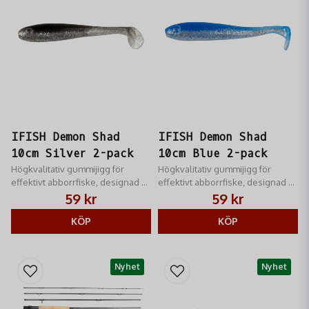
IFISH Demon Shad
IFISH Demon Shad
10cm Silver 2-pack
10cm Blue 2-pack
Högkvalitativ gummijigg för
Högkvalitativ gummijigg för
effektivt abborrfiske, designad av
effektivt abborrfiske, designad av
Niklas Lures.
Niklas Lures. Levereras med
59 kr
59 kr
jigghuvud i zink.
KÖP
KÖP
Nyhet
Nyhet