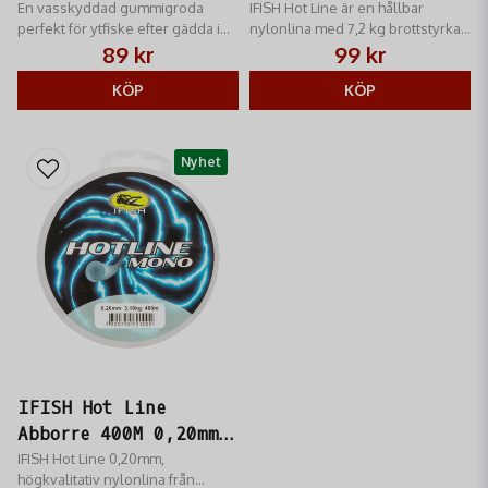
En vasskyddad gummigroda
IFISH Hot Line är en hållbar
perfekt för ytfiske efter gädda i
nylonlina med 7,2 kg brottstyrka,
tuff vegetation.
perfekt för öringfiske.
89 kr
99 kr
KÖP
KÖP
Nyhet
IFISH Hot Line
Abborre 400M 0,20mm
Nylonlina
IFISH Hot Line 0,20mm,
högkvalitativ nylonlina från