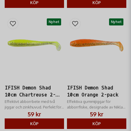
KÖP
KÖP
Nyhet
Nyhet
IFISH Demon Shad
IFISH Demon Shad
10cm Chartreuse 2-
10cm Orange 2-pack
pack
Effektivt abborrbete med två
Effektiva gummijiggar för
jiggar och zinkhuvud. Perfekt för
abborrfiske, designade av Niklas
sportfiske.
Lures med tillhörande jigghuvud i
59 kr
59 kr
zink.
KÖP
KÖP