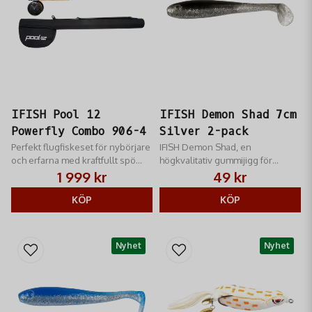
IFISH Pool 12
IFISH Demon Shad 7cm
Powerfly Combo 906-4
Silver 2-pack
Perfekt flugfiskeset för nybörjare
IFISH Demon Shad, en
och erfarna med kraftfullt spö
högkvalitativ gummijigg för
och justerbar rulle.
abborrfiske, designad av Niklas
1 999 kr
49 kr
Lures. Levereras med
KÖP
zinkjigghuvud.
KÖP
Nyhet
Nyhet