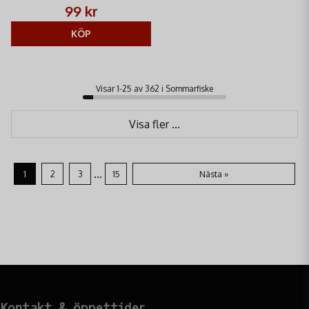
Tyskland. Perfekt för abborrfiske.
99 kr
400m längd.
KÖP
Visar 1-25 av 362 i Sommarfiske
Visa fler ...
...
1
2
3
15
Nästa »
Kontakt & öppettider