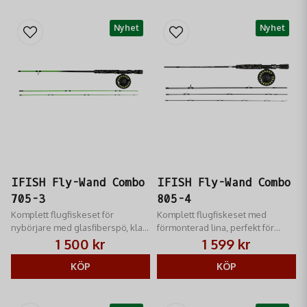
Nyhet
Nyhet
IFISH Fly-Wand Combo
IFISH Fly-Wand Combo
705-3
805-4
Komplett flugfiskeset för
Komplett flugfiskeset med
nybörjare med glasfiberspö, klar
förmonterad lina, perfekt för
för användning.
både nybörjare och erfarna
1 500 kr
1 599 kr
flugfiskare.
KÖP
KÖP