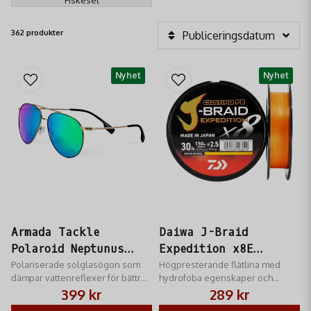
362 produkter
Publiceringsdatum
Nyhet
Nyhet
Armada Tackle
Daiwa J-Braid
Polaroid Neptunus
Expedition x8E
Solglasögon
Polariserade solglasögon som
0.13mm-150m Smash
Högpresterande flätlina med
dämpar vattenreflexer för bättre
hydrofoba egenskaper och
Orange
sikt vid fiske.
Daiwa Silicon "Coating PE"-teknik
399 kr
289 kr
för långvarig hållbarhet.