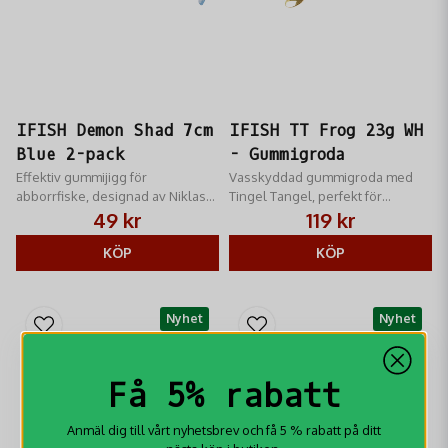
IFISH Demon Shad 7cm
IFISH TT Frog 23g WH
Blue 2-pack
- Gummigroda
Effektiv gummijigg för
Vasskyddad gummigroda med
abborrfiske, designad av Niklas
Tingel Tangel, perfekt för
Lures. Komplett med jigghuvud i
gäddfiske i vegetation. Anpassad
49 kr
119 kr
zink.
för ytfiske med spinnstopp.
KÖP
KÖP
Nyhet
Nyhet
Få 5% rabatt
Anmäl dig till vårt nyhetsbrev och få 5 % rabatt på ditt