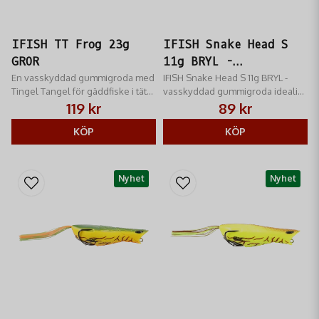
IFISH TT Frog 23g
IFISH Snake Head S
GROR
11g BRYL -
En vasskyddad gummigroda med
Gummigroda för
IFISH Snake Head S 11g BRYL -
Tingel Tangel för gäddfiske i tät
vasskyddad gummigroda idealisk
ytfiske
vegetation.
för gäddfiske i tät vegetation.
119 kr
89 kr
KÖP
KÖP
Nyhet
Nyhet