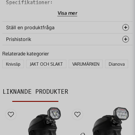
Specifikationer:
Visa mer
Storlek: 125x20 mm
Diamantyta: 75×20 mm
Ställ en produktfråga
Prishistorik
question
Fråga oss något om denna produkten...
Relaterade kategorier
Knivslip
JAKT OCH SLAKT
VARUMÄRKEN
Dianova
name
Namn
LIKNANDE PRODUKTER
email
Mejladress
Ja, ni får publicera min fråga