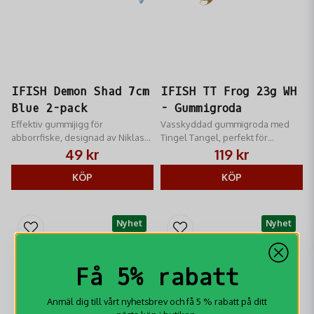
IFISH Demon Shad 7cm
IFISH TT Frog 23g WH
Blue 2-pack
- Gummigroda
Effektiv gummijigg för
Vasskyddad gummigroda med
abborrfiske, designad av Niklas
Tingel Tangel, perfekt för
Lures. Komplett med jigghuvud i
gäddfiske i vegetation. Anpassad
49 kr
119 kr
zink.
för ytfiske med spinnstopp.
KÖP
KÖP
Nyhet
Nyhet
Få 5% rabatt
Anmäl dig till vårt nyhetsbrev och få 5 % rabatt på ditt