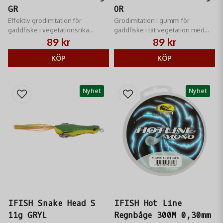
GR
OR
Effektiv grodimitation för
Grodimitation i gummi för
gäddfiske i vegetationsrika
gäddfiske i tät vegetation med
vatten, med vasskyddad krok och
vasskyddad krok för effektiva
89 kr
89 kr
realistisk design.
ytanpassade kast.
KÖP
KÖP
Nyhet
Nyhet
IFISH Snake Head S
IFISH Hot Line
11g GRYL
Regnbåge 300M 0,30mm