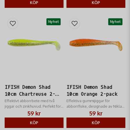
KÖP
KÖP
Nyhet
Nyhet
IFISH Demon Shad
IFISH Demon Shad
10cm Chartreuse 2-
10cm Orange 2-pack
pack
Effektivt abborrbete med två
Effektiva gummijiggar för
jiggar och zinkhuvud. Perfekt för
abborrfiske, designade av Niklas
sportfiske.
Lures med tillhörande jigghuvud i
59 kr
59 kr
zink.
KÖP
KÖP