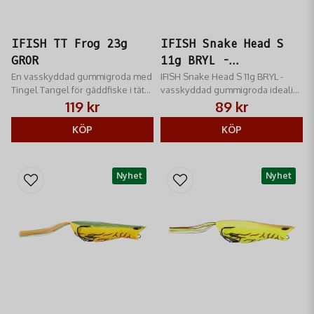
IFISH TT Frog 23g
IFISH Snake Head S
GROR
11g BRYL -
En vasskyddad gummigroda med
Gummigroda för
IFISH Snake Head S 11g BRYL -
Tingel Tangel för gäddfiske i tät
vasskyddad gummigroda idealisk
ytfiske
vegetation.
för gäddfiske i tät vegetation.
119 kr
89 kr
KÖP
KÖP
Nyhet
Nyhet