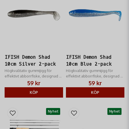
IFISH Demon Shad
IFISH Demon Shad
10cm Silver 2-pack
10cm Blue 2-pack
Högkvalitativ gummijigg för
Högkvalitativ gummijigg för
effektivt abborrfiske, designad av
effektivt abborrfiske, designad av
Niklas Lures.
Niklas Lures. Levereras med
59 kr
59 kr
jigghuvud i zink.
KÖP
KÖP
Nyhet
Nyhet