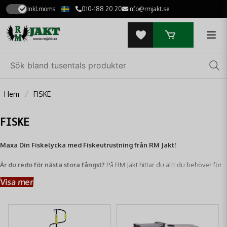
Inkl.moms
010-188 20 20
info@rmjakt.se
Hem
FISKE
FISKE
Maxa Din Fiskelycka med Fiskeutrustning från RM Jakt!
Är du redo för nästa stora fångst?
På RM Jakt hittar du allt du behöver för
en lyckad fisketur, oavsett om du är en erfaren sportfiskare eller en
Visa mer
entusiastisk nybörjare. Vi erbjuder ett brett och noga utvalt sortiment
av
högkvalitativ fiskeutrustning
från ledande varumärken, anpassat för
den svenska naturens alla vatten.