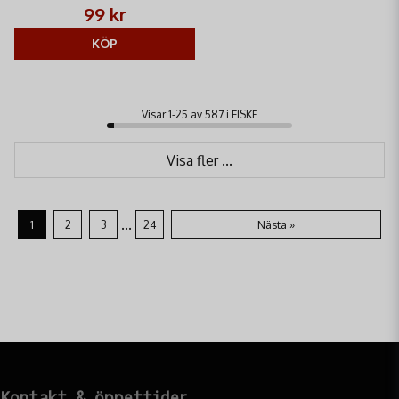
Tyskland. Perfekt för abborrfiske.
99 kr
400m längd.
KÖP
Visar 1-25 av 587 i FISKE
Visa fler ...
...
1
2
3
24
Nästa »
Kontakt & öppettider