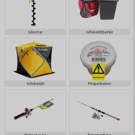
Isborrar
Isfisketillbehör
Isfisketält
Pimpelbeten
Pimpelspön
Sommarfiske