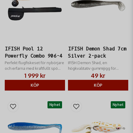
IFISH Pool 12
IFISH Demon Shad 7cm
Powerfly Combo 906-4
Silver 2-pack
Perfekt flugfiskeset för nybörjare
IFISH Demon Shad, en
och erfarna med kraftfullt spö
högkvalitativ gummijigg för
och justerbar rulle.
abborrfiske, designad av Niklas
1 999 kr
49 kr
Lures. Levereras med
KÖP
zinkjigghuvud.
KÖP
Nyhet
Nyhet