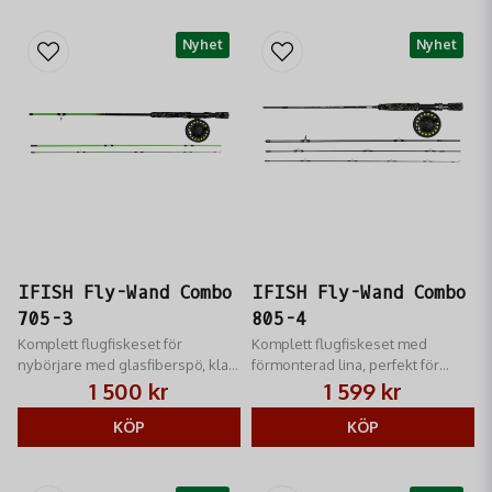
Nyhet
Nyhet
IFISH Fly-Wand Combo
IFISH Fly-Wand Combo
705-3
805-4
Komplett flugfiskeset för
Komplett flugfiskeset med
nybörjare med glasfiberspö, klar
förmonterad lina, perfekt för
för användning.
både nybörjare och erfarna
1 500 kr
1 599 kr
flugfiskare.
KÖP
KÖP