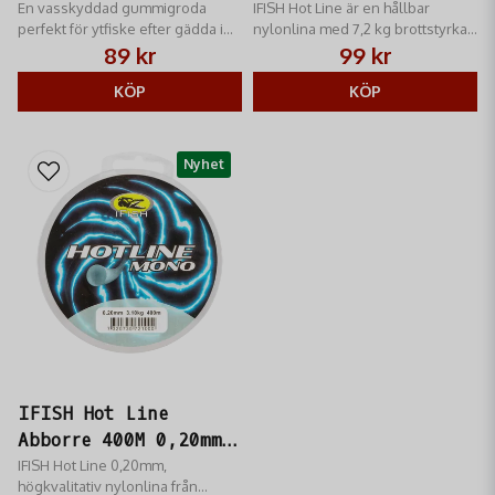
En vasskyddad gummigroda
IFISH Hot Line är en hållbar
perfekt för ytfiske efter gädda i
nylonlina med 7,2 kg brottstyrka,
tuff vegetation.
perfekt för öringfiske.
89 kr
99 kr
KÖP
KÖP
Nyhet
IFISH Hot Line
Abborre 400M 0,20mm
Nylonlina
IFISH Hot Line 0,20mm,
högkvalitativ nylonlina från