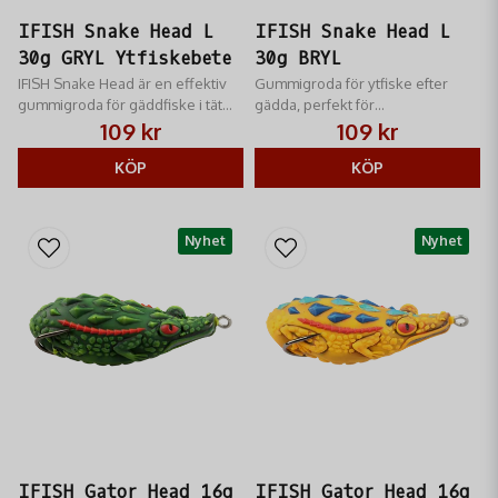
IFISH Snake Head L
IFISH Snake Head L
30g GRYL Ytfiskebete
30g BRYL
IFISH Snake Head är en effektiv
Gummigroda för ytfiske efter
gummigroda för gäddfiske i tät
gädda, perfekt för
vegetation och grunda vatten.
vegetationsrika vatten.
109 kr
109 kr
KÖP
KÖP
Nyhet
Nyhet
IFISH Gator Head 16g
IFISH Gator Head 16g