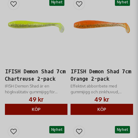
Nyhet
Nyhet
IFISH Demon Shad 7cm
IFISH Demon Shad 7cm
Chartreuse 2-pack
Orange 2-pack
IFISH Demon Shad är en
Effektivt abborrbete med
högkvalitativ gummijigg för
gummijigg och zinkhuvud,
effektivt abborrfiske, designad av
designat av Niklas Lures för
49 kr
49 kr
Niklas Lures.
optimal fångst.
KÖP
KÖP
Nyhet
Nyhet