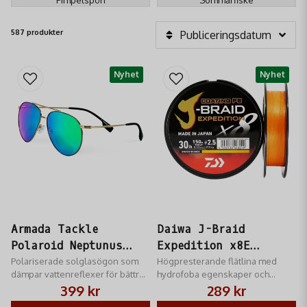
587 produkter
Publiceringsdatum
Nyhet
Nyhet
Armada Tackle
Daiwa J-Braid
Polaroid Neptunus
Expedition x8E
Solglasögon
Polariserade solglasögon som
0.13mm-150m Smash
Högpresterande flätlina med
dämpar vattenreflexer för bättre
hydrofoba egenskaper och
Orange
sikt vid fiske.
Daiwa Silicon "Coating PE"-teknik
399 kr
289 kr
för långvarig hållbarhet.