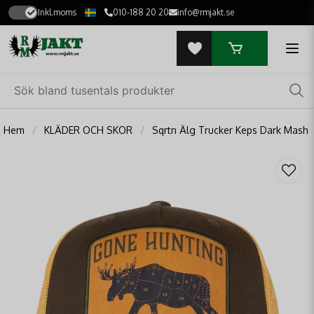
Inkl.moms
010-188 20 20
info@rmjakt.se
Hem
KLÄDER OCH SKOR
Sqrtn Älg Trucker Keps Dark Mash