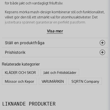
för både jakt och vardagligt friluftsliv.
Kepsens mörka mash-design kombinerar stil och funktionalitet,
vilket gör den till ett utmärkt val för utomhusaktiviteter. Det
justerbara spännet garanterar en perfekt passform.
Visa mer
Materialet är både lätt och slitstarkt, vilket gör att kepsen håller
formen även under tuffa förhållanden. Den ventilerande
meshen på baksidan säkerställer komfort även under varma
Ställ en produktfråga
dagar.
Prishistorik
question
Med Sqrtn Älg Trucker Keps är du alltid redo för nästa äventyr,
Fråga oss något om denna produkten...
vare sig det är i skogen eller på stan.
Relaterade kategorier
Egenskaper
KLÄDER OCH SKOR
Jakt och Fritidskläder
Trendig älgmotiv
name
Mössor och Kepor
VARUMÄRKEN
SQRTN Company
Namn
Lätt och slitstarkt material
Justerbart spänne för optimal passform
Ventilerande mesh-baksida
email
Mejladress
LIKNANDE PRODUKTER
Specifikationer