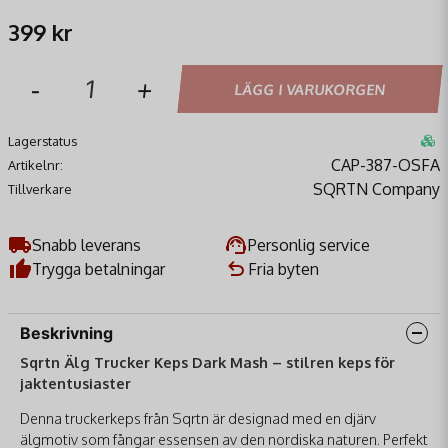
399 kr
-
+
LÄGG I VARUKORGEN
Lagerstatus
CAP-387-OSFA
Artikelnr:
SQRTN Company
Tillverkare
Snabb leverans
Personlig service
Trygga betalningar
Fria byten
Beskrivning
Sqrtn Älg Trucker Keps Dark Mash – stilren keps för
jaktentusiaster
Denna truckerkeps från Sqrtn är designad med en djärv
älgmotiv som fångar essensen av den nordiska naturen. Perfekt