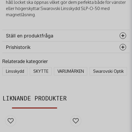
håll locket ska öppnas vilket gör dem perfekta både för vänster
eller högerskyttar.Swarovski Linsskydd SLP-O-50 med
magnetlåsning.
Ställ en produktfråga
Prishistorik
question
Fråga oss något om denna produkten...
Relaterade kategorier
Linsskydd
SKYTTE
VARUMÄRKEN
Swarovski Optik
name
Namn
LIKNANDE PRODUKTER
email
Mejladress