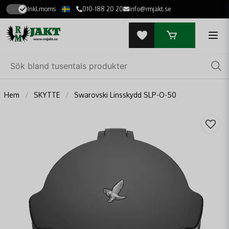
Inkl.moms
010-188 20 20
info@rmjakt.se
Hem
SKYTTE
Swarovski Linsskydd SLP-O-50