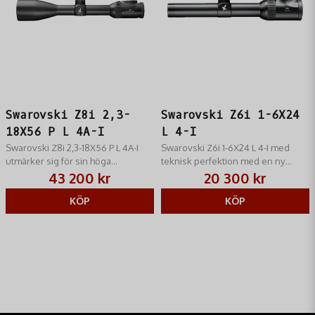
Swarovski Z8i 2,3-
Swarovski Z6i 1-6X24
18X56 P L 4A-I
L 4-I
Swarovski Z8i 2,3-18X56 P L 4A-I
Swarovski Z6i 1-6X24 L 4-I med
utmärker sig för sin höga
teknisk perfektion med en ny
ljustransmission och är perfekt för
elegant, slimmad design.
43 200 kr
20 300 kr
jakt i dåliga ljusförhållanden.
KÖP
KÖP