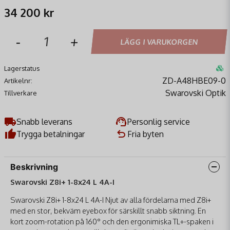
34 200 kr
-
+
LÄGG I VARUKORGEN
Lagerstatus
ZD-A48HBE09-0
Artikelnr:
Swarovski Optik
Tillverkare
Snabb leverans
Personlig service
Trygga betalningar
Fria byten
Beskrivning
Swarovski Z8i+ 1-8x24 L 4A-I
Swarovski Z8i+ 1-8x24 L 4A-I Njut av alla fördelarna med Z8i+
med en stor, bekväm eyebox för särskillt snabb siktning. En
kort zoom-rotation på 160° och den ergonimiska TL+-spaken i