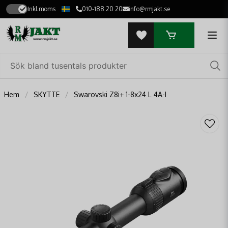
Inkl.moms
010-188 20 20
info@rmjakt.se
Hem
SKYTTE
Swarovski Z8i+ 1-8x24 L 4A-I