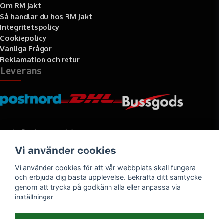
Om RM jakt
Så handlar du hos RM Jakt
Integritetspolicy
Cookiepolicy
Vanliga Frågor
Reklamation och retur
Leverans
Betalningssätt
Vi använder cookies
Faktura, delbetalning, kort- eller direktbetalning
Vi använder cookies för att vår webbplats skall fungera
och erbjuda dig bästa upplevelse. Bekräfta ditt samtycke
genom att trycka på godkänn alla eller anpassa via
inställningar